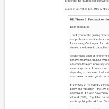
Moderator for "Europe occidentale et 
posted on 2017-04-26 17:47 UTC by
Mrs S
RE: Theme 3: Feedback on the 
Dear colleagues,
Thank you for the guiding materi
comprehensive and involves a lot
for a strategy/action plan for trai
develop the domestic capacities i
A continuous short or long term t
general programs, training worksh
education from pre-university edu
various specters of courses on di
depending of their level of educat
consumers, women, youth, commu
In the case of my country the req
policy and regulation – the Law o
objective B. It is also covered b
interest (2001), Regulation on p
and is applying the art 6 and 6b