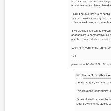
have invested and are investing 
environmental and health benefit
Third, I believe that it is essenti
Science provides society with the
science itself does not make tho
It will also be important to explai
assessment is comparative, i.e. th
also be assessed what the risks a
Looking forward to the further d
Piet
posted on 2017-04-28 20:57 UTC by
M
RE: Theme 3: Feedback on 
Thanks Angela, Suzanne and Pi
I also take this opportunity 
As mentioned in my earlier in
legal provisions, strategies 