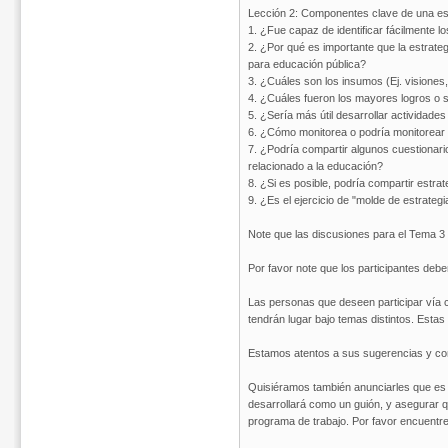
Lección 2: Componentes clave de una est
1. ¿Fue capaz de identificar fácilmente 
2. ¿Por qué es importante que la estrateg
para educación pública?
3. ¿Cuáles son los insumos (Ej. visiones
4. ¿Cuáles fueron los mayores logros o s
5. ¿Sería más útil desarrollar actividad
6. ¿Cómo monitorea o podría monitorear 
7. ¿Podría compartir algunos cuestionario
relacionado a la educación?
8. ¿Si es posible, podría compartir estra
9. ¿Es el ejercicio de "molde de estrategia"
Note que las discusiones para el Tema 3 
Por favor note que los participantes deb
Las personas que deseen participar vía c
tendrán lugar bajo temas distintos. Esta
Estamos atentos a sus sugerencias y co
Quisiéramos también anunciarles que es i
desarrollará como un guión, y asegurar qu
programa de trabajo. Por favor encuentre