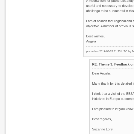
A mechanism for public biosafety 
useful and necessary to develop o
challenge to be successful in this
I am of opinion that regional and 
objective. A number of previous s
Best wishes,
Angela
posted on 2017-04-28 11:33 UTC by
M
RE: Theme 3: Feedback on 
Dear Angela,
Many thank for this detailed 
I think that a visit of the E
initiatives in Europe ou com
I am pleased to let you know 
Best regards,
Suzanne Loret