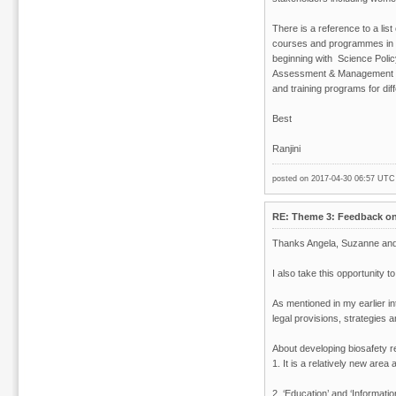
There is a reference to a list
courses and programmes in T
beginning with Science Pol
Assessment & Management and
and training programs for dif
Best
Ranjini
posted on 2017-04-30 06:57 UT
RE: Theme 3: Feedback on 
Thanks Angela, Suzanne and Pi
I also take this opportunity 
As mentioned in my earlier in
legal provisions, strategies 
About developing biosafety re
1. It is a relatively new are
2. ‘Education’ and ‘Informatio