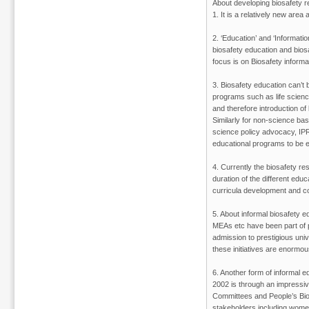
About developing biosafety re
1. It is a relatively new are
2. ‘Education’ and ‘Informatio
biosafety education and bios
focus is on Biosafety informat
3. Biosafety education can’t 
programs such as life science
and therefore introduction of
Similarly for non-science ba
science policy advocacy, IPR,
educational programs to be ef
4. Currently the biosafety r
duration of the different edu
curricula development and co
5. About informal biosafety e
MEAs etc have been part of p
admission to prestigious univ
these initiatives are enormo
6. Another form of informal e
2002 is through an impressiv
Committees and People’s Biodi
stakeholders including women