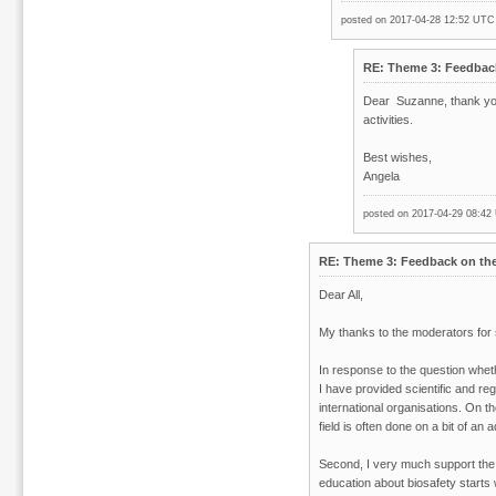
posted on 2017-04-28 12:52 UT
RE: Theme 3: Feedback
Dear Suzanne, thank you
activities.
Best wishes,
Angela
posted on 2017-04-29 08:4
RE: Theme 3: Feedback on the 
Dear All,
My thanks to the moderators for s
In response to the question wheth
I have provided scientific and re
international organisations. On th
field is often done on a bit of an 
Second, I very much support the g
education about biosafety start