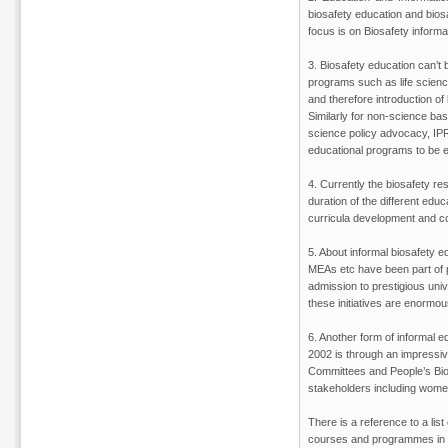
biosafety education and bios
focus is on Biosafety informat
3. Biosafety education can’t 
programs such as life science
and therefore introduction of
Similarly for non-science ba
science policy advocacy, IPR,
educational programs to be ef
4. Currently the biosafety r
duration of the different edu
curricula development and co
5. About informal biosafety e
MEAs etc have been part of p
admission to prestigious univ
these initiatives are enormo
6. Another form of informal e
2002 is through an impressiv
Committees and People’s Biodi
stakeholders including women
There is a reference to a list
courses and programmes in T