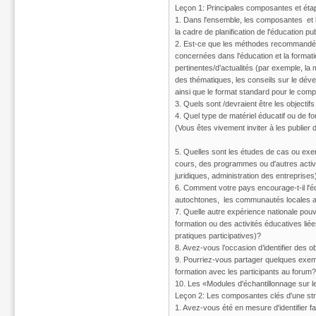
Leçon 1: Principales composantes et étape
1. Dans l'ensemble, les composantes et le
la cadre de planification de l'éducation pu
2. Est-ce que les méthodes recommandées 
concernées dans l'éducation et la formati
pertinentes/d’actualités (par exemple, la 
des thématiques, les conseils sur le déve
ainsi que le format standard pour le com
3. Quels sont /devraient être les objectif
4. Quel type de matériel éducatif ou de f
(Vous êtes vivement inviter à les publi
5. Quelles sont les études de cas ou exe
cours, des programmes ou d'autres activi
juridiques, administration des entreprises
6. Comment votre pays encourage-t-il l'é
autochtones, les communautés locales ai
7. Quelle autre expérience nationale pou
formation ou des activités éducatives liées
pratiques participatives)?
8. Avez-vous l’occasion d’identifier des o
9. Pourriez-vous partager quelques exem
formation avec les participants au forum?
10. Les «Modules d'échantillonnage sur le
Leçon 2: Les composantes clés d'une strat
1. Avez-vous été en mesure d'identifier fa