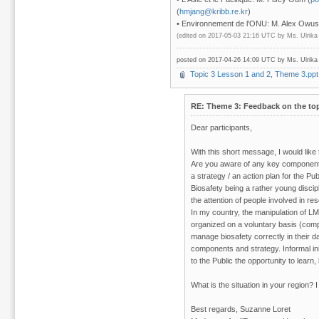
(
hmjang@kribb.re.kr
)
• Environnement de l'ONU: M. Alex Owus
(edited on 2017-05-03 21:16 UTC by
Ms. Ulrik
posted on 2017-04-26 14:09 UTC by
Ms. Ulrik
Topic 3 Lesson 1 and 2, Theme 3.ppt
RE: Theme 3: Feedback on the top
Dear participants,
With this short message, I would like
Are you aware of any key components a
a strategy / an action plan for the Pu
Biosafety being a rather young discipli
the attention of people involved in 
In my country, the manipulation of LM
organized on a voluntary basis (compan
manage biosafety correctly in their da
components and strategy. Informal ini
to the Public the opportunity to learn
What is the situation in your region? 
Best regards, Suzanne Loret