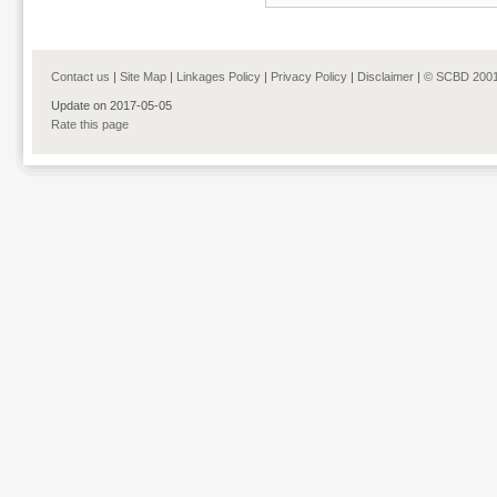
Contact us
|
Site Map
|
Linkages Policy
|
Privacy Policy
|
Disclaimer
|
© SCBD 2001
Update on 2017-05-05
Rate this page