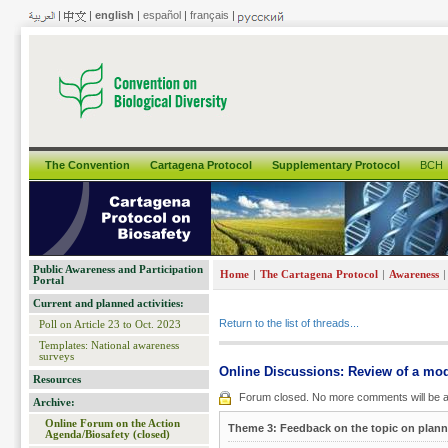
|
|
english
|
español
|
français
|
The Convention
Cartagena Protocol
Supplementary Protocol
BCH
Public Awareness and Participation
|
|
|
Home
The Cartagena Protocol
Awareness
Portal
Current and planned activities:
Return to the list of threads...
Poll on Article 23 to Oct. 2023
Templates: National awareness
surveys
Online Discussions: Review of a mo
Resources
Forum closed. No more comments will be a
Archive:
Online Forum on the Action
Theme 3: Feedback on the topic on plann
Agenda/Biosafety (closed)