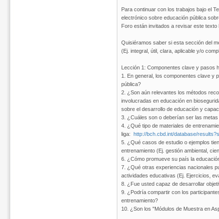
Para continuar con los trabajos bajo el 
electrónico sobre educación pública sob
Foro están invitados a revisar este text
Quisiéramos saber si esta sección del m
(Ej. integral, útil, clara, aplicable y/o comp
Lección 1: Componentes clave y pasos ha
1. En general, los componentes clave y p
pública?
2. ¿Son aún relevantes los métodos reco
involucradas en educación en biosegurida
sobre el desarrollo de educación y capa
3. ¿Cuáles son o deberían ser las metas
4. ¿Qué tipo de materiales de entrenamie
liga:
http://bch.cbd.int/database/results
5. ¿Qué casos de estudio o ejemplos tie
entrenamiento (Ej. gestión ambiental, cien
6. ¿Cómo promueve su país la educación
7. ¿Qué otras experiencias nacionales pu
actividades educativas (Ej. Ejercicios, ev
8. ¿Fue usted capaz de desarrollar objet
9. ¿Podría compartir con los participante
entrenamiento?
10. ¿Son los "Módulos de Muestra en Aspe