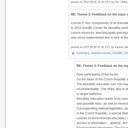
posted on 2017-05-01 12:15 UTC by
Ms. Ulrik
RE: Theme 3: Feedback on the topic o
Lesson 2: Key components of an educatio
In 2012 GenØk-Center for biosafety work
course structure, teaching goals and modu
was never implemented due to lack of fina
posted on 2017-05-05 07:42 UTC by
Katrine Ja
summary_mastercourse_GenØk_20
RE: Theme 3: Feedback on the top
Dear participants of the forum,
On the basis of the Czech Republic e
The biosafety education can´t be reg
recommendable. This helps also in dev
to target audience.
Biosafety education needs to be con
and possible risks, as well as measure
Corresponding national legislation, p
In the Czech Republic, a special Sta
centres of environmental education, 
access to information - general Act 
Environmental Information. The Act o