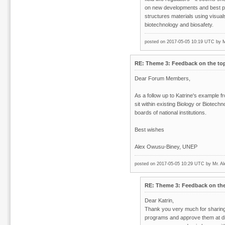
on new developments and best prac
structures materials using visual
biotechnology and biosafety.
posted on 2017-05-05 10:19 UTC by
M
RE: Theme 3: Feedback on the top
Dear Forum Members,
As a follow up to Katrine's example 
sit within existing Biology or Biote
boards of national institutions.
Best wishes
Alex Owusu-Biney, UNEP
posted on 2017-05-05 10:29 UTC by
Mr. A
RE: Theme 3: Feedback on the 
Dear Katrin,
Thank you very much for sharing 
programs and approve them at dif