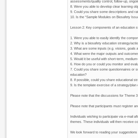
assessments/quality control, follow-up, ongoi
8. Were you able to develop clear learning ob
9. Could you share some descriptions and ratio
10. Is the “Sample Modules on Biosafety Issu
Lesson 2: Key components of an education st
1. Were you able to easily identify the compon
2. Why is a biosafety education strategy/actio
3. What are some inputs (e.g. visions, goals 
4. What were the major outputs and outcomes 
5. Would it be useful with short-term, medium-
6. How do you or could you monitor and evalu
7. Could you share some questionnaires or surv
education?
8. If possible, could you share educational st
9. Is the template exercise of a strategy/pla
Please note that the discussions for Theme 3 
Please note that participants must register a
Individuals wishing to participate via e-mail 
themes. These individuals will then receive 
We look forward to reading your suggestion