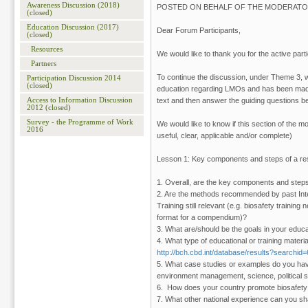
Awareness Discussion (2018)
POSTED ON BEHALF OF THE MODERATO
(closed)
Education Discussion (2017)
Dear Forum Participants,
(closed)
Resources
We would like to thank you for the active part
Partners
To continue the discussion, under Theme 3, we 
Participation Discussion 2014
(closed)
education regarding LMOs and has been made a
Access to Information Discussion
text and then answer the guiding questions be
2012 (closed)
Survey - the Programme of Work
We would like to know if this section of the m
2016
useful, clear, applicable and/or complete)
Lesson 1: Key components and steps of a resou
1. Overall, are the key components and steps i
2. Are the methods recommended by past Inter
Training still relevant (e.g. biosafety traini
format for a compendium)?
3. What are/should be the goals in your educati
4. What type of educational or training mate
http://bch.cbd.int/database/results?searchid
5. What case studies or examples do you have 
environment management, science, political sc
6. How does your country promote biosafety 
7. What other national experience can you shar