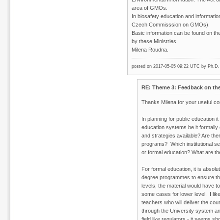
area of GMOs.
In biosafety education and informatio
Czech Commisssion on GMOs).
Basic information can be found on the
by these Ministries.
Milena Roudna.
posted on 2017-05-05 09:22 UTC by
Ph.D.
RE: Theme 3: Feedback on the 
Thanks Milena for your useful c
In planning for public education i
education systems be it formally 
and strategies available? Are th
programs? Which institutional se
or formal education? What are th
For formal education, it is absolu
degree programmes to ensure the 
levels, the material would have to
some cases for lower level. I li
teachers who will deliver the co
through the University system and
field like regulators - it seems 