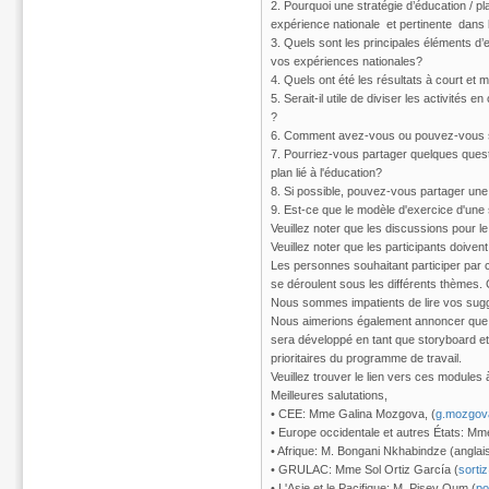
2. Pourquoi une stratégie d’éducation / pl
expérience nationale et pertinente dans la
3. Quels sont les principales éléments d’en
vos expériences nationales?
4. Quels ont été les résultats à court et 
5. Serait-il utile de diviser les activité
?
6. Comment avez-vous ou pouvez-vous sui
7. Pourriez-vous partager quelques questio
plan lié à l'éducation?
8. Si possible, pouvez-vous partager une s
9. Est-ce que le modèle d'exercice d'une st
Veuillez noter que les discussions pour le
Veuillez noter que les participants doive
Les personnes souhaitant participer par 
se déroulent sous les différents thèmes.
Nous sommes impatients de lire vos sug
Nous aimerions également annoncer que l
sera développé en tant que storyboard et 
prioritaires du programme de travail.
Veuillez trouver le lien vers ces modules 
Meilleures salutations,
• CEE: Mme Galina Mozgova, (
g.mozgov
• Europe occidentale et autres États: Mm
• Afrique: M. Bongani Nkhabindze (anglais
• GRULAC: Mme Sol Ortiz García (
sorti
• L'Asie et le Pacifique: M. Pisey Oum (
p