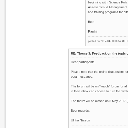
beginning with Science Pol
Assessment & Management and
and training programs for dif
Best
Ranjini
posted on 2017-04-30 06:57 UT
RE: Theme 3: Feedback on the topic o
Dear participants,
Please note that the online discussions u
post messages.
The forum will be on "watch" forum for all 
in their inbox can choose to turn the “wat
The forum will be closed on 5 May 2017 
Best regards,
Ulrika Nilsson