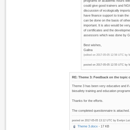
programs or academic hours withi
could give good trainers and NGOs
discussion of ecologically impor
have finance support to train the
can be done on the basis of othe
important. It is also would be ver
of certificates and the developmen
assessors which was done by Gö
Best wishes,
Galina
(edited on 2017-05-05 12:56 UTC by
M
posted on 2017-05-05 12:55 UTC by
M
RE: Theme 3: Feedback on the topic o
Theme 3 has been very educative and if all
biosafety training and education program
Thanks for the efforts.
The completed questionnaire is attached.
posted on 2017-05-05 13:12 UTC by
Evelyn Lut
Theme 3.docx
- 17 KB