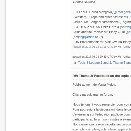
Atentos saludos,
• CEE: Ms. Galina Mozgova, (
g.mozgova
• Western Europe and other States: Ms. 
• Africa: Mr. Bongani Nkhabindze (English
• GRULAC: Ms. Sol Ortiz García (
sortiz
• Asia and the Pacific: Mr. Pisey Oum (
po
(
hmjang@kribb.re.kr
)
• UN Environment: Mr. Alex Owusu-Biney
(edited on 2017-05-03 21:15 UTC by
Ms. Ulrik
posted on 2017-04-24 20:39 UTC by
Ms. Ulrik
Topic 3 Lesson 1 and 2, Theme 3.ppt
RE: Theme 3: Feedback on the topic o
Publié au nom de Yosra Mekni:
Chers participants au forum,
Nous tenons à vous remercier pour votre 
Pour poursuivre la discussion, dans le c
d'e-learning sur l'éducation publique con
participants au forum sont invités à exam
Nous aimerions savoir si cette section du
exemple, complète, utile, claire, applicabl