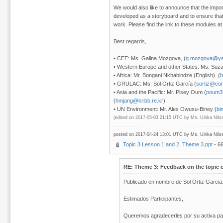
We would also like to announce that the import
developed as a storyboard and to ensure that
work. Please find the link to these modules a
Best regards,
• CEE: Ms. Galina Mozgova, (
g.mozgova@ya
• Western Europe and other States: Ms. Suza
• Africa: Mr. Bongani Nkhabindze (English) (
• GRULAC: Ms. Sol Ortiz García (
sortiz@co
• Asia and the Pacific: Mr. Pisey Oum (
poum3
(
hmjang@kribb.re.kr
)
• UN Environment: Mr. Alex Owusu-Biney (
bi
(edited on 2017-05-03 21:15 UTC by
Ms. Ulrika Nil
posted on 2017-04-24 13:01 UTC by
Ms. Ulrika Nil
Topic 3 Lesson 1 and 2, Theme 3.ppt
- 6
RE: Theme 3: Feedback on the topic o
Publicado en nombre de Sol Ortiz Garcia
Estimados Participantes,
Queremos agradecerles por su activa part